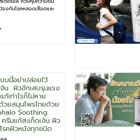
เตอรอล ควบคุมความดัน
ะป้องกันโรคหลอดเลือดและ
แบบนี้อย่าปล่อยไว้
เงิน ผิวอักเสบรุนแรง
 แก้เท่าไรก็ไม่หาย
ด้วยสมุนไพรไทยด้วย
ohalo Soothing
รีมแก้สะเก็ดเงิน ผิว
โรคผิวหนังทุกชนิด
566