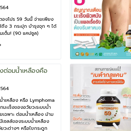
2564
วตองโปร 59 วันนี้ จ่ายเพียง
้ถึง 3 กระปุก บำรุงจุก ๆ ได้
อนเต็ม! (90 แคปซูล)
ร็งต่อมน้ำเหลืองคือ
2564
อมน้ำเหลือง หรือ Lymphoma
งอกมะเร็งของอวัยวะระบบน้ำ
ยเฉพาะ ต่อมน้ำเหลือง ม้าม
ี่มีเซลล์ของระบบน้ำเหลือง
ัยวะต่างๆ หรือไขกระดูก