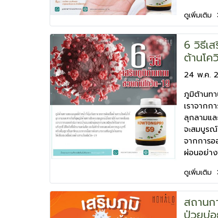
ดูเพิ่มเติม
6 วิธีเ
ต้านโคว
24 พ.ค. 
ภูมิต้านทา
เราจากการ
ลุกลามและ
จะสมบูรณ์
จากการออ
ผ่อนอย่า
ดูเพิ่มเติม
สถานกา
ป่วยบ่อย