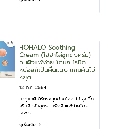
HOHALO Soothing
Cream (โฮฮาโล่ซูทติ้งครีม)
คนผิวแพ้ง่าย โดนอะไรนิด
หน่อยก็เป็นผื่นแดง แถมคันไม่
หยุด
12 ก.ค. 2564
มาดูแลผิวให้ตรงจุดด้วยโฮฮาโล่ ซูทติ้ง
ครีมคิดค้นสูตรมาเพื่อผิวแพ้ง่ายโดย
เฉพาะ
ดูเพิ่มเติม