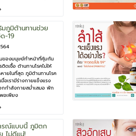
สริมภูมิต้านทานช่วย
ิด-19
2564
นของมนุษย์ทำหน้าที่คุ้มกัน
ติดเชื้อ ต้านทานโรคไม่ให้
หายในที่สุด ภูมิต้านทานโรค
เมื่อเรามีร่างกายแข็งแรง
กกำลังกายสม่ำเสมอ พัก
งพอเพียง
รณ์แบบนี้ ภูมิตก
 ไม่ดีแน่!