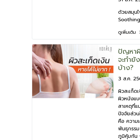
ด้วยสมุน
Soothin
ดูเพิ่มเติม
ปัญหาผิ
จะทำยังไ
บ้าง?
3 ส.ค. 2
ผิวสะเก็ด
ผิวหนังแบบ
สาเหตุที่แ
ปัจจัยส่วน
คือ ความเ
พันธุกรร
ภูมิคุ้มกั