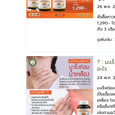
26 พ.ค. 
สั่งซื้อคา
1,290.- ได
ถึง 3 เดื
ดูเพิ่มเติม
? : มะเ
อะไร
24 พ.ค. 
มะเร็งต่
เป็นเนื้อ
เหลือง โด
หรืออื่นๆท
เช่นตามอว