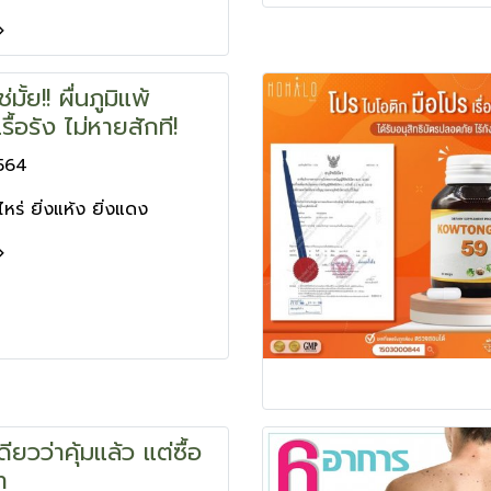
มั้ย!! ผื่นภูมิแพ้
รื้อรัง ไม่หายสักที!
2564
าไหร่ ยิ่งแห้ง ยิ่งแดง
ียวว่าคุ้มแล้ว แต่ซื้อ
า