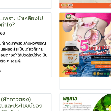
..เพราะ น้ำเหลืองไม่
งทำไง?
563
ที่เกิดมาพร้อมกับผิวพรรณ
ป็นแผลอะไรแป๊บเดียวก็หาย
งรอยด่างดำให้ปวดใจนี่ช่างเป็น
าจริง ๆ เลยค่ะ
 (ผักคาวตอง)
ณและประโยชน์ของ