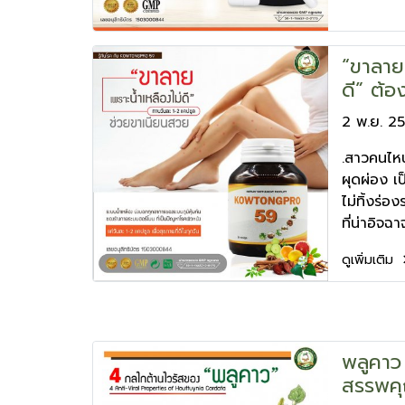
“ขาลาย.
ดี” ต้อ
2 พ.ย. 2
.สาวคนไหน
ผุดผ่อง เ
ไม่ทิ้งร่อ
ที่น่าอิจฉ
ดูเพิ่มเติม
พลูคาว
สรรพคุ