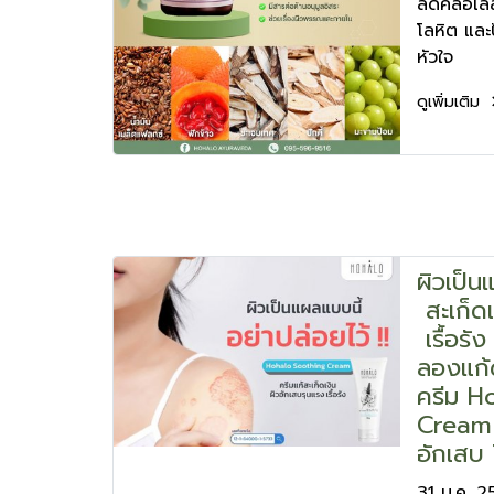
ลดคลอเลส
โลหิต แล
หัวใจ
ดูเพิ่มเติม
ผิวเป็น
สะเก็ด
เรื้อรัง
ลองแก้
ครีม H
Cream ค
อักเสบ 
31 ม.ค. 2