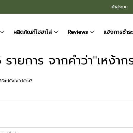
เข้าสู่ระบบ
ผลิตภัณฑ์โฮฮาโล่
Reviews
แจ้งการชำระ
 รายการ จากคำว่า"เหง้าก
ิธีแก้ยังไงได้บ้าง?