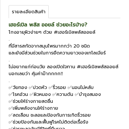
รายละเอียดสินค้า
เฮอร์เบิล พลัส ออยล์ ช่วยอะไรบ้าง?
โกงอายุผิวง่ายๆ ด้วย #เฮอร์เบิลพลัสออยล์
.
ที่มีสารสกัดจากสมุนไพรมากกว่า 20 ชนิด
และยังมีส่วนช่วยในการยืดความยาวของเทโลเมียร์
.
ไม่อยากแก่ก่อนวัย ลองเปิดใจทาน #เฮอร์เบิลพลัสออยล์
บอกเลยว่า คุ้มค่าม๊ากกกก‼️
.
✅วัยทอง ✅ปวดหัว ✅ริ้วรอย ✅นอนไม่หลับ
✅โรคอ้วน ✅ผิวหมอง ✅ความดัน ✅บำรุงสมอง
✅ช่วยให้ร่างกายสดชื่น
✅เพิ่มพลังงานให้ร่างกาย
✅ลดเลือน ชะลอและป้องกันการเกิดริ้วรอย
✅ช่วยป้องกันและฟื้นฟูโรคไม่ติดต่อเรื้อรัง