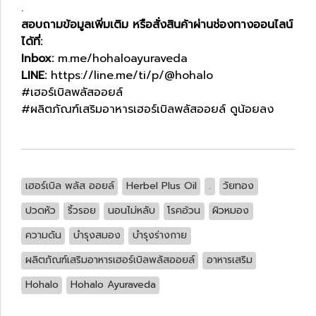
.
สอบถามข้อมูลเพิ่มเติม หรือสั่งสินค้าผ่านช่องทางออนไลน์
ได้ที่:
Inbox:
m.me/hohaloayuraveda
LINE:
https://line.me/ti/p/@hohalo
#เฮอร์เบิลพลัสออยล์
#ผลิตภัณฑ์เสริมอาหารเฮอร์เบิลพลัสออยล์ ดูน้อยลง
เฮอร์เบิล พลัส ออยล์
Herbel Plus Oil
.
วัยทอง
ปวดหัว
ริ้วรอย
นอนไม่หลับ
โรคอ้วน
ผิวหมอง
ความดัน
บำรุงสมอง
บำรุงร่างกาย
ผลิตภัณฑ์เสริมอาหารเฮอร์เบิลพลัสออยล์
อาหารเสริม
Hohalo
Hohalo Ayuraveda